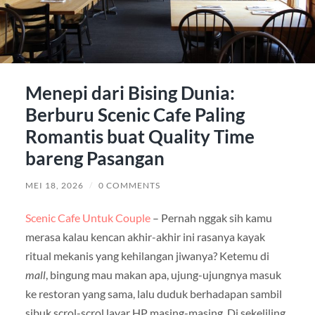
Menepi dari Bising Dunia:
Berburu Scenic Cafe Paling
Romantis buat Quality Time
bareng Pasangan
MEI 18, 2026
/
0 COMMENTS
Scenic Cafe Untuk Couple
– Pernah nggak sih kamu
merasa kalau kencan akhir-akhir ini rasanya kayak
ritual mekanis yang kehilangan jiwanya? Ketemu di
mall
, bingung mau makan apa, ujung-ujungnya masuk
ke restoran yang sama, lalu duduk berhadapan sambil
sibuk scrol-scrol layar HP masing-masing. Di sekeliling