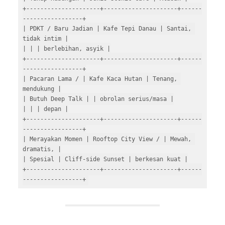
+---------------------+---------------------+------
-----------------+

| PDKT / Baru Jadian | Kafe Tepi Danau | Santai, 
tidak intim |

| | | berlebihan, asyik |

+---------------------+---------------------+------
-----------------+

| Pacaran Lama / | Kafe Kaca Hutan | Tenang, 
mendukung |

| Butuh Deep Talk | | obrolan serius/masa |

| | | depan |

+---------------------+---------------------+------
-----------------+

| Merayakan Momen | Rooftop City View / | Mewah, 
dramatis, |

| Spesial | Cliff-side Sunset | berkesan kuat |

+---------------------+---------------------+------