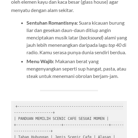
oleh elemen kayu dan kaca besar (glass house) agar
menyatu dengan alam sekitar.
Sentuhan Romantisnya:
Suara kicauan burung
liar dan gesekan daun-daun ditiup angin
menciptakan musik latar (
backsound
) alami yang
jauh lebih menenangkan daripada lagu
top 40
di
radio. Kamu serasa punya dunia sendiri berdua.
Menu Wajib:
Makanan berat yang
mengenyangkan seperti sup hangat, pasta, atau
steak untuk menemani obrolan berjam-jam.
+-------------------------------------------------
------------------+

| PANDUAN MEMILIH SCENIC CAFE SESUAI MOMEN |

+---------------------+---------------------+------
-----------------+

| Tahap Hubungan | Jenis Scenic Cafe | Alasan |
