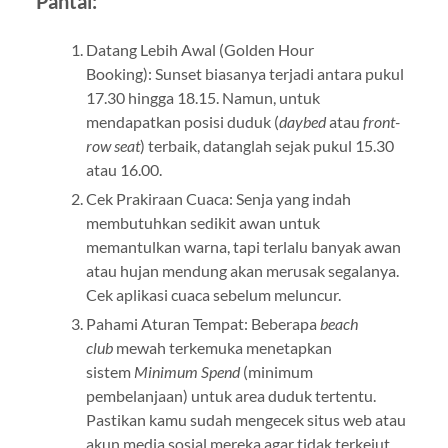
Pantai:
Datang Lebih Awal (Golden Hour
Booking): Sunset biasanya terjadi antara pukul
17.30 hingga 18.15. Namun, untuk
mendapatkan posisi duduk (
daybed
atau
front-
row seat
) terbaik, datanglah sejak pukul 15.30
atau 16.00.
Cek Prakiraan Cuaca: Senja yang indah
membutuhkan sedikit awan untuk
memantulkan warna, tapi terlalu banyak awan
atau hujan mendung akan merusak segalanya.
Cek aplikasi cuaca sebelum meluncur.
Pahami Aturan Tempat: Beberapa
beach
club
mewah terkemuka menetapkan
sistem
Minimum Spend
(minimum
pembelanjaan) untuk area duduk tertentu.
Pastikan kamu sudah mengecek situs web atau
akun media sosial mereka agar tidak terkejut